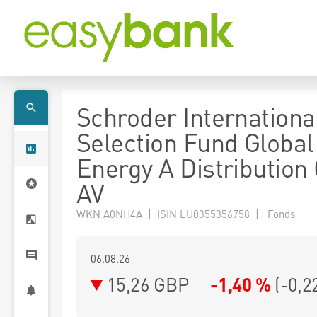
Schroder Internationa
Selection Fund Global
Energy A Distribution
AV
WKN A0NH4A | ISIN LU0355356758 | Fonds
06.08.26
15,26 GBP
-1,40 %
(
-0,2