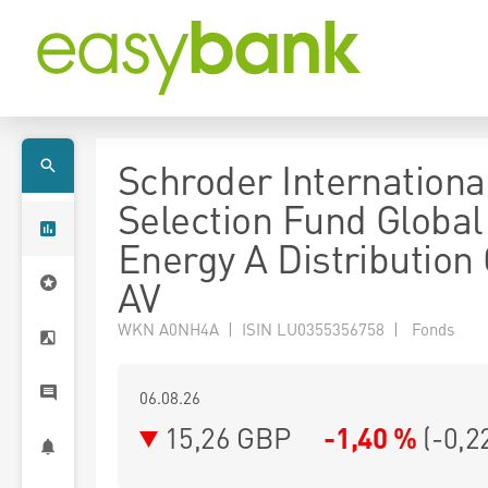
Schroder Internationa
Selection Fund Global
Energy A Distribution
AV
WKN A0NH4A | ISIN LU0355356758 | Fonds
06.08.26
15,26 GBP
-1,40 %
(
-0,2