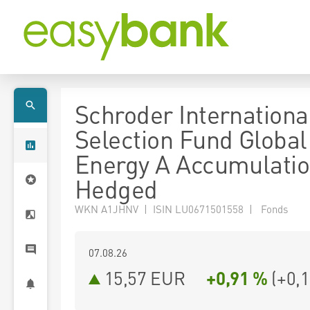
Schroder Internationa
Selection Fund Global
Energy A Accumulati
Hedged
WKN A1JHNV | ISIN LU0671501558 | Fonds
07.08.26
15,57 EUR
+0,91 %
(
+0,