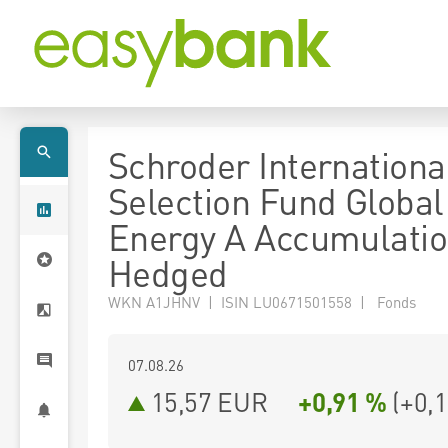
Schroder Internationa
Selection Fund Global
Energy A Accumulati
Hedged
WKN A1JHNV | ISIN LU0671501558 | Fonds
07.08.26
15,57 EUR
+0,91 %
(
+0,