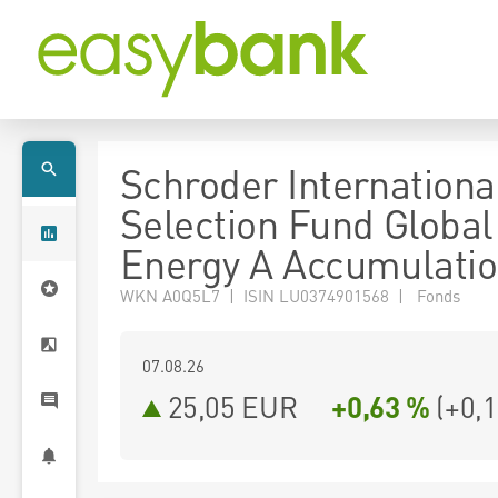
Schroder Internationa
Selection Fund Global
Energy A Accumulati
WKN A0Q5L7 | ISIN LU0374901568 | Fonds
07.08.26
25,05 EUR
+0,63 %
(
+0,