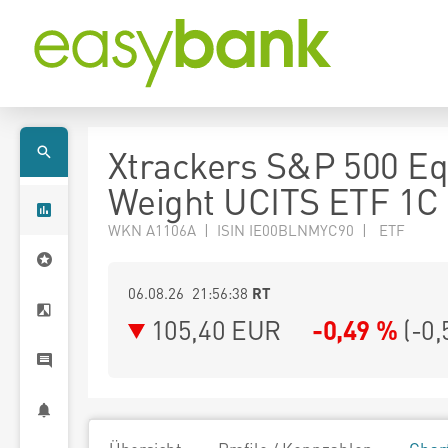
Xtrackers S&P 500 Eq
Weight UCITS ETF 1C
WKN A1106A | ISIN IE00BLNMYC90 | ETF
06.08.26 21:56:38
RT
105,40
EUR
-0,49 %
(
-0,