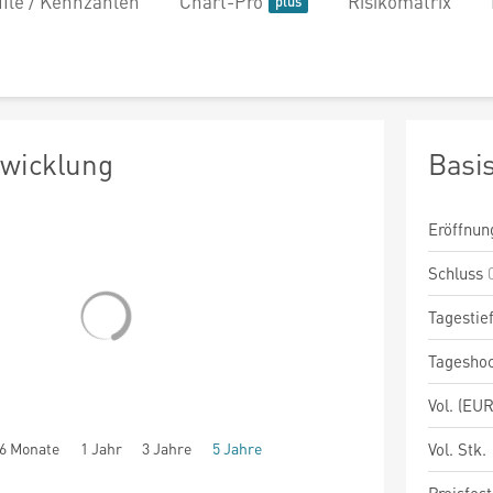
file / Kennzahlen
Chart-Pro
Risikomatrix
twicklung
Basi
Eröffnun
Schluss
Tagestie
Tagesho
Vol. (EUR
6 Monate
1 Jahr
3 Jahre
5 Jahre
Vol. Stk.