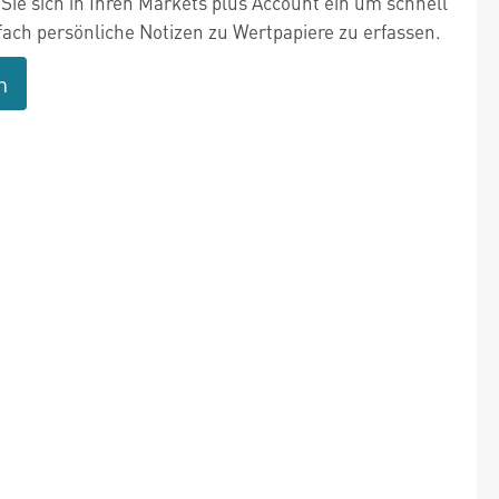
Sie sich in Ihren Markets plus Account ein um schnell
fach persönliche Notizen zu Wertpapiere zu erfassen.
n