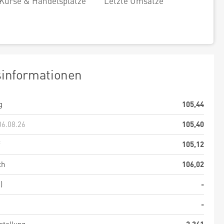
Kurse & Handelsplätze
Letzte Umsätze
sinformationen
g
105,44
06.08.26
105,40
f
105,12
ch
106,02
)
-
-