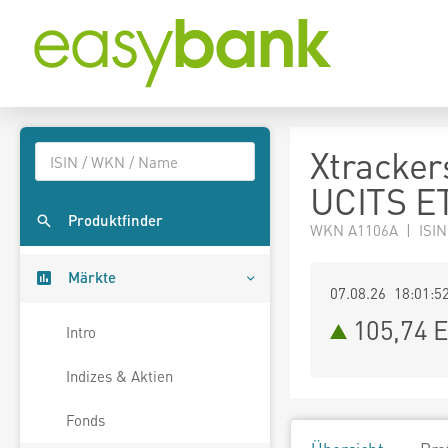
Xtracker
UCITS E
Produktfinder
WKN A1106A | ISI
Märkte
07.08.26 18:01:5
105,74
E
Intro
Indizes & Aktien
Fonds