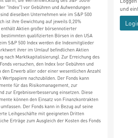
Loggen 
(der "Index") vor Gebühren und Aufwendungen
und ein
x sind dieselben Unternehmen wie im S&P 500
och ist ihre Gewichtung auf jeweils 0,20%
Logi
 enthält Aktien großer börsennotierter
 bestimmten qualifizierten Börsen in den USA
eim S&P 500 Index werden die Indexmitglieder
twert ihrer im Umlauf befindlichen Aktien
g nach Marktkapitalisierung). Zur Erreichung des
 Fonds versuchen, den Index (vor Gebühren und
 den Erwerb aller oder einer wesentlichen Anzahl
n Wertpapiere nachzubilden. Der Fonds kann
umente für das Risikomanagement, zur
nd zur Ergebnisverbesserung einsetzen. Diese
umente können den Einsatz von Finanzkontrakten
 umfassen. Der Fonds kann in Bezug auf seine
rte Leihgeschäfte mit geeigneten Dritten
liche Erträge zum Ausgleich der Kosten des Fonds