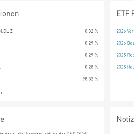
tionen
ETF 
N.DL Z
0,32 %
2026 Ver
0,29 %
2026 Bas
0,29 %
2025 Rec
.
0,28 %
2025 Hal
98,82 %
ie
Noti
eht darin, die Wertentwicklung des S&P 500®