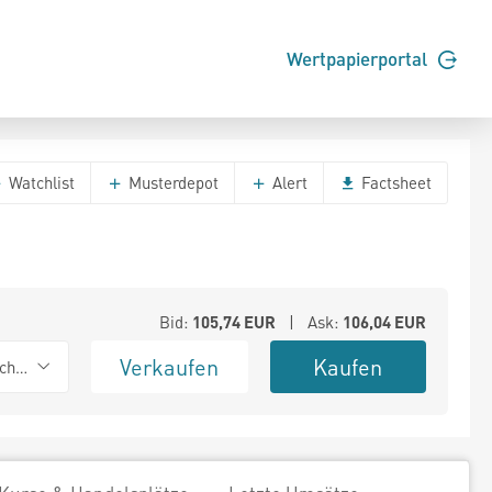
Wertpapierportal
Watchlist
Musterdepot
Alert
Factsheet
Bid:
105,74
EUR
| Ask:
106,04
EUR
Verkaufen
Kaufen
chwarz