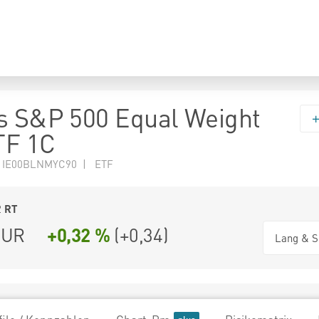
s S&P 500 Equal Weight
TF 1C
N IE00BLNMYC90 | ETF
2
RT
UR
+0,32 %
(
+0,34
)
Lang & S