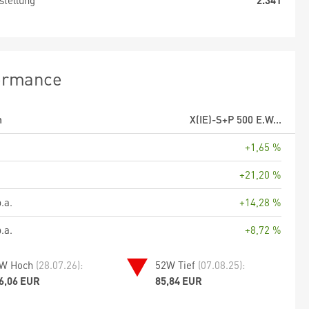
stellung
2.341
ormance
m
X(IE)-S+P 500 E.W...
+1,65 %
+21,20 %
.a.
+14,28 %
.a.
+8,72 %
W Hoch
(28.07.26):
52W Tief
(07.08.25):
6,06 EUR
85,84 EUR