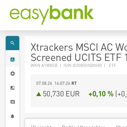
Xtrackers MSCI AC W
Screened UCITS ETF 
WKN A1W8SB | ISIN IE00BGHQ0G80 | ETF
07.08.26 16:07:26
RT
50,730
EUR
+0,10 %
(
+0