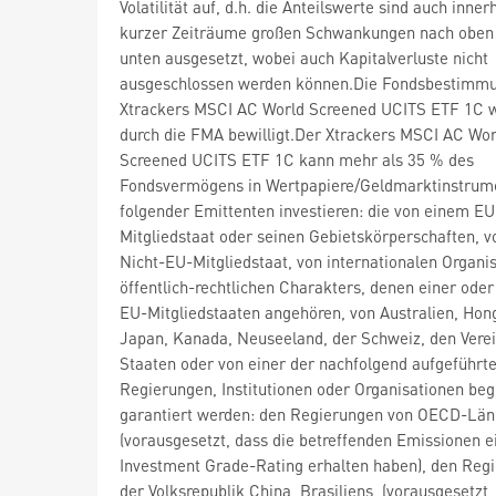
Volatilität auf, d.h. die Anteilswerte sind auch inner
kurzer Zeiträume großen Schwankungen nach oben
unten ausgesetzt, wobei auch Kapitalverluste nicht
ausgeschlossen werden können.Die Fondsbestimm
Xtrackers MSCI AC World Screened UCITS ETF 1C 
durch die FMA bewilligt.Der Xtrackers MSCI AC Wor
Screened UCITS ETF 1C kann mehr als 35 % des
Fondsvermögens in Wertpapiere/Geldmarktinstrum
folgender Emittenten investieren: die von einem EU
Mitgliedstaat oder seinen Gebietskörperschaften, 
Nicht-EU-Mitgliedstaat, von internationalen Organi
öffentlich-rechtlichen Charakters, denen einer ode
EU-Mitgliedstaaten angehören, von Australien, Hon
Japan, Kanada, Neuseeland, der Schweiz, den Verei
Staaten oder von einer der nachfolgend aufgeführt
Regierungen, Institutionen oder Organisationen be
garantiert werden: den Regierungen von OECD-Lä
(vorausgesetzt, dass die betreffenden Emissionen e
Investment Grade-Rating erhalten haben), den Reg
der Volksrepublik China, Brasiliens, (vorausgesetzt,