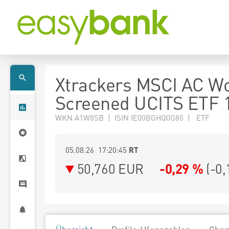
Xtrackers MSCI AC W
Screened UCITS ETF 
WKN A1W8SB | ISIN IE00BGHQ0G80 | ETF
05.08.26 17:20:45
RT
50,760
EUR
-0,29 %
(
-0,