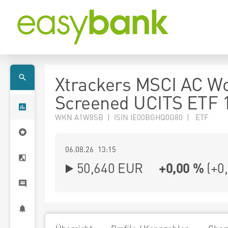
Xtrackers MSCI AC W
Screened UCITS ETF 
WKN A1W8SB | ISIN IE00BGHQ0G80 | ETF
06.08.26 13:15
50,640
EUR
+0,00 %
(
+0