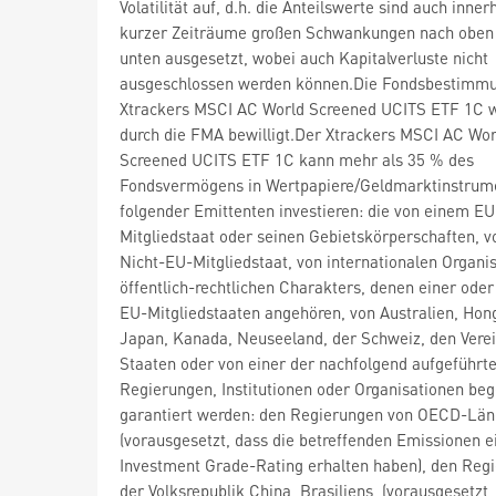
Volatilität auf, d.h. die Anteilswerte sind auch inner
kurzer Zeiträume großen Schwankungen nach oben
unten ausgesetzt, wobei auch Kapitalverluste nicht
ausgeschlossen werden können.Die Fondsbestimm
Xtrackers MSCI AC World Screened UCITS ETF 1C 
durch die FMA bewilligt.Der Xtrackers MSCI AC Wor
Screened UCITS ETF 1C kann mehr als 35 % des
Fondsvermögens in Wertpapiere/Geldmarktinstrum
folgender Emittenten investieren: die von einem EU
Mitgliedstaat oder seinen Gebietskörperschaften, 
Nicht-EU-Mitgliedstaat, von internationalen Organi
öffentlich-rechtlichen Charakters, denen einer ode
EU-Mitgliedstaaten angehören, von Australien, Hon
Japan, Kanada, Neuseeland, der Schweiz, den Verei
Staaten oder von einer der nachfolgend aufgeführt
Regierungen, Institutionen oder Organisationen be
garantiert werden: den Regierungen von OECD-Lä
(vorausgesetzt, dass die betreffenden Emissionen e
Investment Grade-Rating erhalten haben), den Reg
der Volksrepublik China, Brasiliens, (vorausgesetzt,