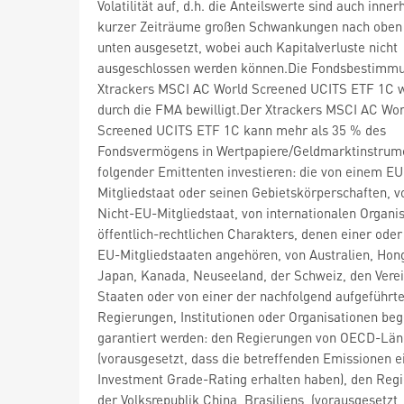
Volatilität auf, d.h. die Anteilswerte sind auch inner
kurzer Zeiträume großen Schwankungen nach oben
unten ausgesetzt, wobei auch Kapitalverluste nicht
ausgeschlossen werden können.Die Fondsbestimm
Xtrackers MSCI AC World Screened UCITS ETF 1C 
durch die FMA bewilligt.Der Xtrackers MSCI AC Wor
Screened UCITS ETF 1C kann mehr als 35 % des
Fondsvermögens in Wertpapiere/Geldmarktinstrum
folgender Emittenten investieren: die von einem EU
Mitgliedstaat oder seinen Gebietskörperschaften, 
Nicht-EU-Mitgliedstaat, von internationalen Organi
öffentlich-rechtlichen Charakters, denen einer ode
EU-Mitgliedstaaten angehören, von Australien, Hon
Japan, Kanada, Neuseeland, der Schweiz, den Verei
Staaten oder von einer der nachfolgend aufgeführt
Regierungen, Institutionen oder Organisationen be
garantiert werden: den Regierungen von OECD-Lä
(vorausgesetzt, dass die betreffenden Emissionen e
Investment Grade-Rating erhalten haben), den Reg
der Volksrepublik China, Brasiliens, (vorausgesetzt,