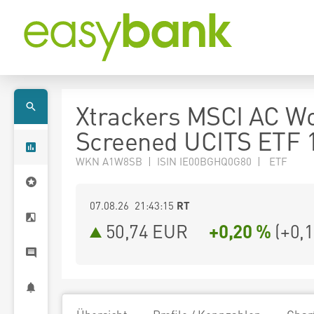
Xtrackers MSCI AC W
Screened UCITS ETF 
WKN A1W8SB | ISIN IE00BGHQ0G80 | ETF
07.08.26 21:43:15
RT
50,74
EUR
+0,20 %
(
+0,