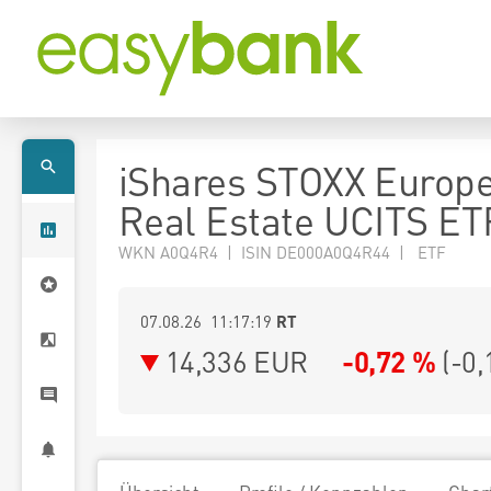
iShares STOXX Europ
Real Estate UCITS ET
WKN A0Q4R4 | ISIN DE000A0Q4R44 | ETF
07.08.26 11:17:19
RT
14,336
EUR
-0,72 %
(
-0,