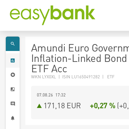
Amundi Euro Govern
Inflation-Linked Bon
ETF Acc
WKN LYX0XL | ISIN LU1650491282 | ETF
07.08.26 17:32
171,18
EUR
+0,27 %
(
+0