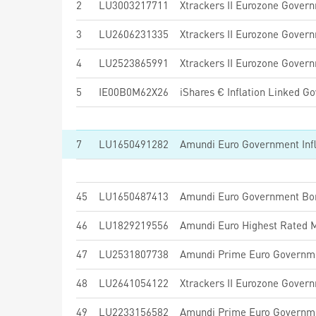
2
LU3003217711
3
LU2606231335
4
LU2523865991
5
IE00B0M62X26
iShares € Inflation Linked G
7
LU1650491282
45
LU1650487413
Amundi Euro Government Bo
46
LU1829219556
47
LU2531807738
Amundi Prime Euro Governme
48
LU2641054122
Xtrackers II Eurozone Gover
49
LU2233156582
Amundi Prime Euro Governm