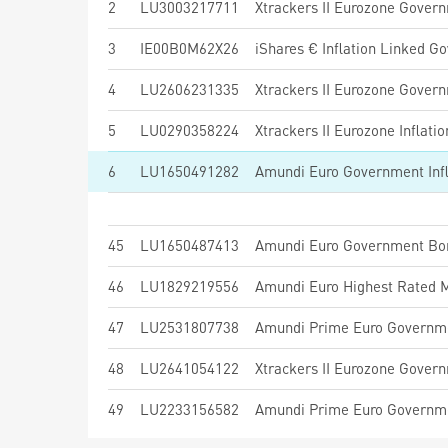
2
LU3003217711
3
IE00B0M62X26
iShares € Inflation Linked G
4
LU2606231335
5
LU0290358224
Xtrackers II Eurozone Inflat
6
LU1650491282
45
LU1650487413
Amundi Euro Government Bo
46
LU1829219556
47
LU2531807738
Amundi Prime Euro Governme
48
LU2641054122
Xtrackers II Eurozone Gover
49
LU2233156582
Amundi Prime Euro Governm