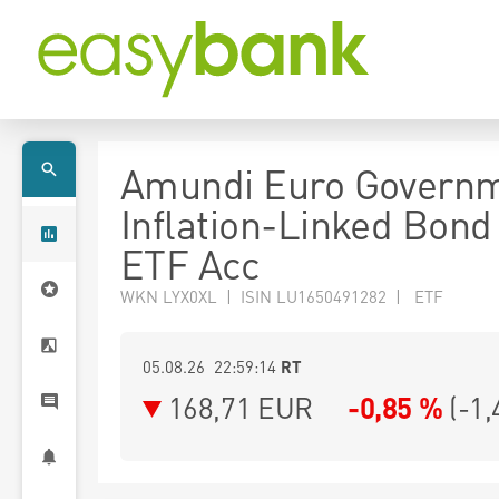
Amundi Euro Govern
Inflation-Linked Bon
ETF Acc
WKN LYX0XL | ISIN LU1650491282 | ETF
05.08.26 22:59:14
RT
168,71
EUR
-0,85 %
(
-1,