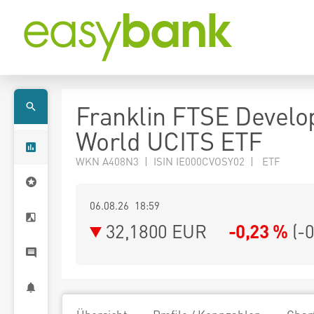
Franklin FTSE Develo
World UCITS ETF
WKN A408N3 | ISIN IE000CVOSY02 | ETF
06.08.26 18:59
32,1800
EUR
-0,23 %
(
-