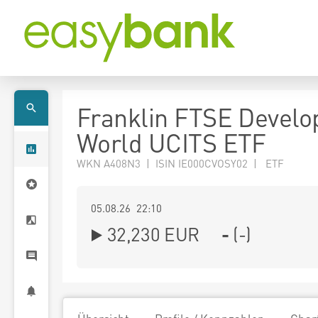
Franklin FTSE Develo
World UCITS ETF
WKN A408N3 | ISIN IE000CVOSY02 | ETF
05.08.26 22:10
32,230
EUR
-
(
-
)