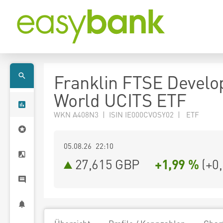
Franklin FTSE Develo
World UCITS ETF
WKN A408N3 | ISIN IE000CVOSY02 | ETF
05.08.26 22:10
27,615
GBP
+1,99 %
(
+0