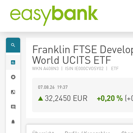
Franklin FTSE Develo
World UCITS ETF
WKN A408N3 | ISIN IE000CVOSY02 | ETF
07.08.26 19:37
32,2450
EUR
+0,20 %
(
+