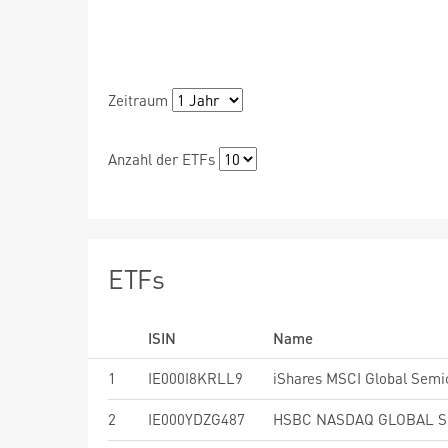
Zeitraum
Anzahl der ETFs
ETFs
ISIN
Name
1
IE000I8KRLL9
2
IE000YDZG487