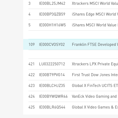
3
IE00BL25JM42
Xtrackers MSCI World Val
4
IE00BP3QZB59
5
IE000H1H16W5
109
IE000CVOSY02
Franklin FTSE Developed 
421
LU0322250712
Xtrackers LPX Private Eq
422
IE00BT9PVG14
423
IE00BLCHJZ35
Global X FinTech UCITS E
424
IE00BYWQWR46
VanEck Video Gaming and
425
IE00BLR6Q544
Global X Video Games & 