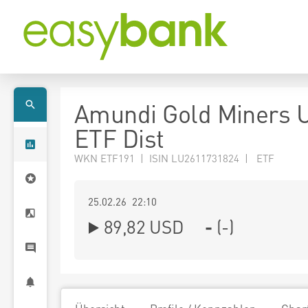
Amundi Gold Miners 
ETF Dist
WKN ETF191 | ISIN LU2611731824 | ETF
25.02.26 22:10
89,82
USD
-
(
-
)