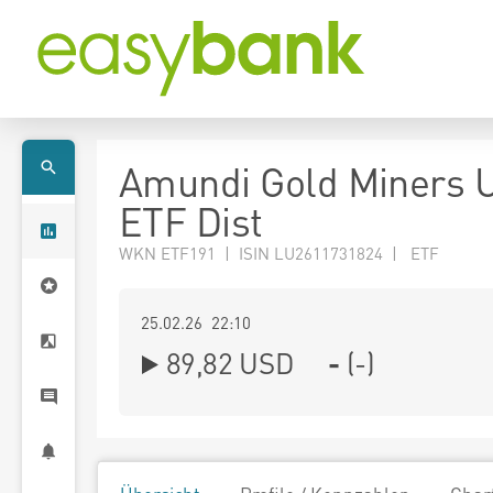
Amundi Gold Miners 
ETF Dist
WKN ETF191 | ISIN LU2611731824 | ETF
25.02.26 22:10
89,82
USD
-
(
-
)