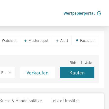
Wertpapierportal
Watchlist
Musterdepot
Alert
Factsheet
Bid:
-
| Ask:
-
Verkaufen
Kaufen
s Exchange
Kurse & Handelsplätze
Letzte Umsätze