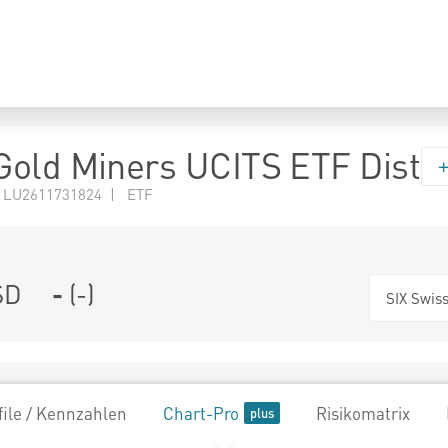
old Miners UCITS ETF Dist
 LU2611731824 | ETF
SD
-
(
-
)
SIX Swis
file / Kennzahlen
Chart-Pro
Risikomatrix