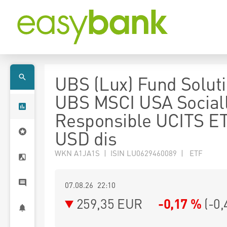
UBS (Lux) Fund Soluti
UBS MSCI USA Social
Responsible UCITS E
USD dis
WKN A1JA1S | ISIN LU0629460089 | ETF
07.08.26 22:10
259,35
EUR
-0,17 %
(
-0,