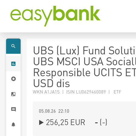
UBS (Lux) Fund Soluti
UBS MSCI USA Social
Responsible UCITS E
USD dis
WKN A1JA1S | ISIN LU0629460089 | ETF
05.08.26 22:10
256,25
EUR
-
(
-
)