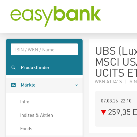
UBS (Lux
MSCI USA
Produktfinder
UCITS E
WKN A1JA1S | ISIN
Märkte
07.08.26 22:10
Intro
259,35
E
Indizes & Aktien
Fonds