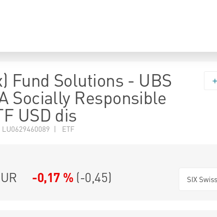
) Fund Solutions - UBS
 Socially Responsible
TF USD dis
 LU0629460089 | ETF
UR
-0,17 %
(
-0,45
)
SIX Swis