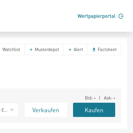
Wertpapierportal
Watchlist
Musterdepot
Alert
Factsheet
Bid:
-
| Ask:
-
Verkaufen
Kaufen
s Exchange