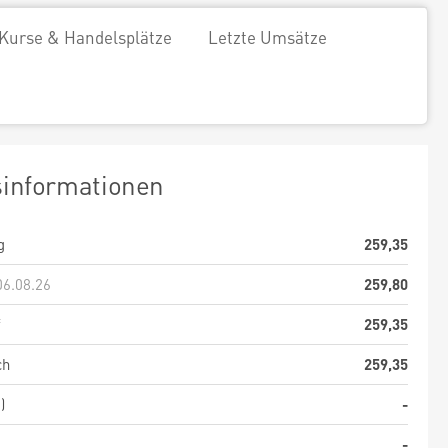
Kurse & Handelsplätze
Letzte Umsätze
sinformationen
g
259,35
06.08.26
259,80
f
259,35
ch
259,35
)
-
-