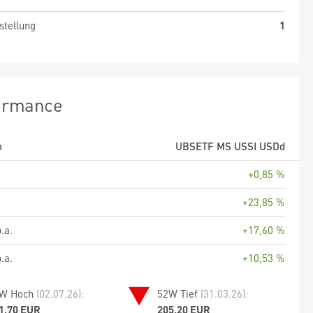
stellung
1
ormance
m
UBSETF MS USSI USDd
+0,85 %
+23,85 %
.a.
+17,60 %
.a.
+10,53 %
W Hoch
(02.07.26):
52W Tief
(31.03.26):
1,70 EUR
205,20 EUR