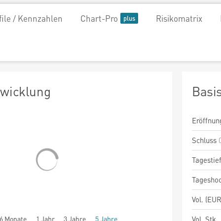
file / Kennzahlen
Chart-Pro
Risikomatrix
twicklung
Basi
Eröffnun
Schluss
Tagestie
Tagesho
Vol. (EUR
6 Monate
1 Jahr
3 Jahre
5 Jahre
Vol. Stk.