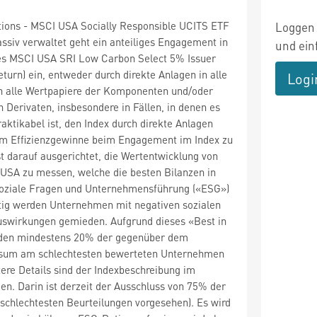
tions - MSCI USA Socially Responsible UCITS ETF
Loggen 
assiv verwaltet geht ein anteiliges Engagement in
und ein
s MSCI USA SRI Low Carbon Select 5% Issuer
turn) ein, entweder durch direkte Anlagen in alle
Logi
n alle Wertpapiere der Komponenten und/oder
n Derivaten, insbesondere in Fällen, in denen es
aktikabel ist, den Index durch direkte Anlagen
um Effizienzgewinne beim Engagement im Index zu
st darauf ausgerichtet, die Wertentwicklung von
USA zu messen, welche die besten Bilanzen in
oziale Fragen und Unternehmensführung («ESG»)
itig werden Unternehmen mit negativen sozialen
uswirkungen gemieden. Aufgrund dieses «Best in
rden mindestens 20% der gegenüber dem
rsum am schlechtesten bewerteten Unternehmen
ere Details sind der Indexbeschreibung im
n. Darin ist derzeit der Ausschluss von 75% der
schlechtesten Beurteilungen vorgesehen). Es wird