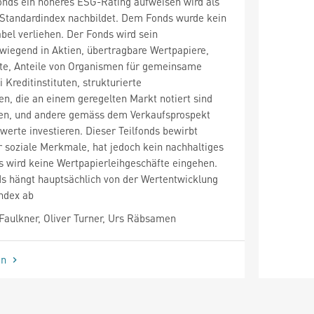
onds ein höheres ESG-Rating aufweisen wird als
 Standardindex nachbildet. Dem Fonds wurde kein
bel verliehen. Der Fonds wird sein
iegend in Aktien, übertragbare Wertpapiere,
e, Anteile von Organismen für gemeinsame
 Kreditinstituten, strukturierte
n, die an einem geregelten Markt notiert sind
en, und andere gemäss dem Verkaufsprospekt
erte investieren. Dieser Teilfonds bewirbt
 soziale Merkmale, hat jedoch kein nachhaltiges
s wird keine Wertpapierleihgeschäfte eingehen.
ds hängt hauptsächlich von der Wertentwicklung
ndex ab
aulkner, Oliver Turner, Urs Räbsamen
en