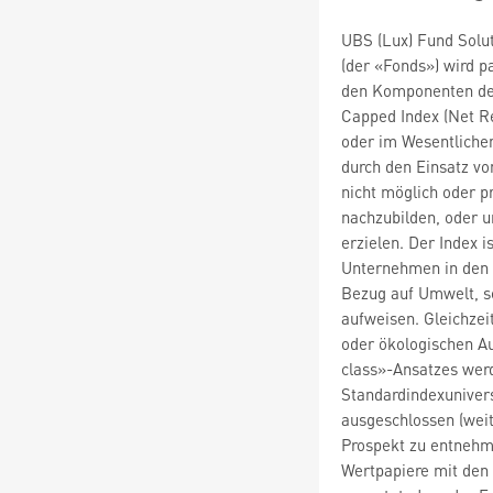
UBS (Lux) Fund Solu
(der «Fonds») wird p
den Komponenten de
Capped Index (Net Re
oder im Wesentliche
durch den Einsatz vo
nicht möglich oder pr
nachzubilden, oder 
erzielen. Der Index i
Unternehmen in den 
Bezug auf Umwelt, s
aufweisen. Gleichze
oder ökologischen A
class»-Ansatzes we
Standardindexunive
ausgeschlossen (weit
Prospekt zu entnehme
Wertpapiere mit den 