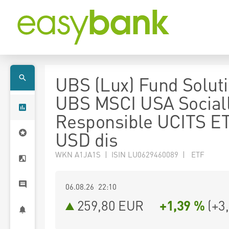
UBS (Lux) Fund Soluti
UBS MSCI USA Social
Responsible UCITS E
USD dis
WKN A1JA1S | ISIN LU0629460089 | ETF
06.08.26 22:10
259,80
EUR
+1,39 %
(
+3