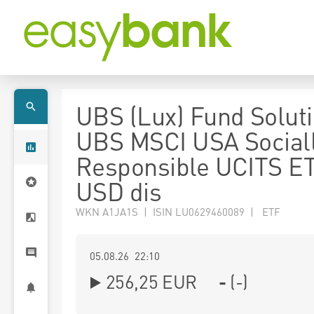
UBS (Lux) Fund Soluti
UBS MSCI USA Social
Responsible UCITS E
USD dis
WKN A1JA1S | ISIN LU0629460089 | ETF
05.08.26 22:10
256,25
EUR
-
(
-
)