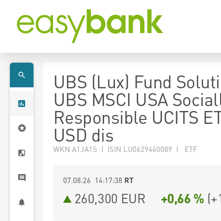
UBS (Lux) Fund Soluti
UBS MSCI USA Social
Responsible UCITS E
USD dis
WKN A1JA1S | ISIN LU0629460089 | ETF
07.08.26 14:17:38
RT
260,300
EUR
+0,66 %
(
+