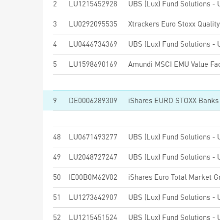
2
LU1215452928
3
LU0292095535
Xtrackers Euro Stoxx Qualit
4
LU0446734369
5
LU1598690169
Amundi MSCI EMU Value Fac
9
DE0006289309
48
LU0671493277
49
LU2048727247
50
IE00B0M62V02
51
LU1273642907
52
LU1215451524