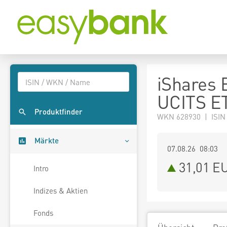
iShares
UCITS ET
Produktfinder
WKN 628930 | ISIN
Märkte
07.08.26 08:03
31,01
E
Intro
Indizes & Aktien
Fonds