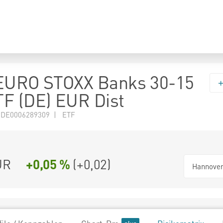
 EURO STOXX Banks 30-15
F (DE) EUR Dist
 DE0006289309 | ETF
UR
+0,05 %
(
+0,02
)
Hannove