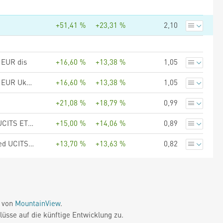
+51,41 %
+23,31 %
2,10
 EUR dis
+16,60 %
+13,38 %
1,05
UBS (Lux) Fund Solutions - UBS MSCI EMU Small Cap UCITS ETF EUR Ukdis
+16,60 %
+13,38 %
1,05
+21,08 %
+18,79 %
0,99
UBS (Lux) Fund Solutions - UBS MSCI EMU Socially Responsible UCITS ETF hCHF dis
+15,00 %
+14,06 %
0,89
UBS (Lux) Fund Solutions - UBS Factor MSCI EMU Quality Screened UCITS ETF EUR dis
+13,70 %
+13,63 %
0,82
e von
MountainView
.
üsse auf die künftige Entwicklung zu.