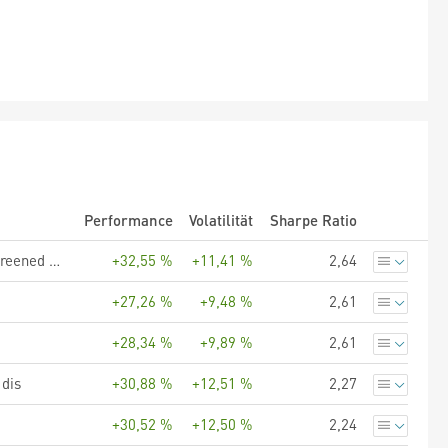
Performance
Volatilität
Sharpe Ratio
UBS (Lux) Fund Solutions - UBS Factor MSCI EMU Prime Value Screened UCITS ETF EUR dis
+32,55 %
+11,41 %
2,64
+27,26 %
+9,48 %
2,61
+28,34 %
+9,89 %
2,61
dis
+30,88 %
+12,51 %
2,27
+30,52 %
+12,50 %
2,24