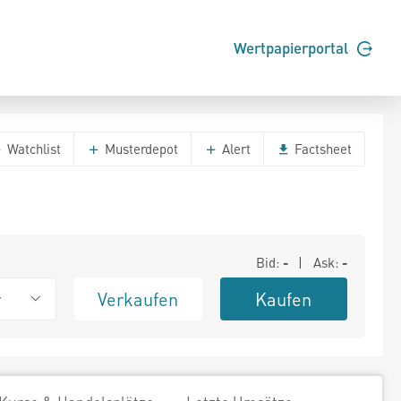
Wertpapierportal
Watchlist
Musterdepot
Alert
Factsheet
Bid:
-
| Ask:
-
Verkaufen
Kaufen
r