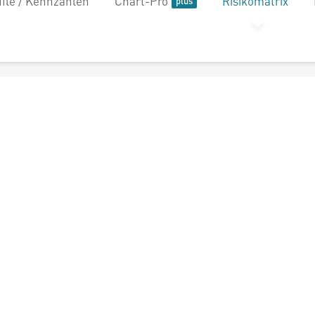
file / Kennzahlen
Chart-Pro
Risikomatrix