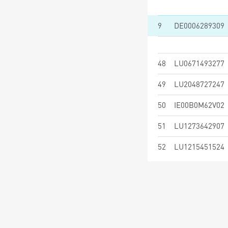
9
DE0006289309
48
LU0671493277
49
LU2048727247
50
IE00B0M62V02
51
LU1273642907
52
LU1215451524