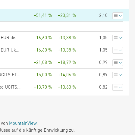
+51,41 %
+23,31 %
2,10
 EUR dis
+16,60 %
+13,38 %
1,05
UBS (Lux) Fund Solutions - UBS MSCI EMU Small Cap UCITS ETF EUR Ukdis
+16,60 %
+13,38 %
1,05
+21,08 %
+18,79 %
0,99
UBS (Lux) Fund Solutions - UBS MSCI EMU Socially Responsible UCITS ETF hCHF dis
+15,00 %
+14,06 %
0,89
UBS (Lux) Fund Solutions - UBS Factor MSCI EMU Quality Screened UCITS ETF EUR dis
+13,70 %
+13,63 %
0,82
e von
MountainView
.
üsse auf die künftige Entwicklung zu.