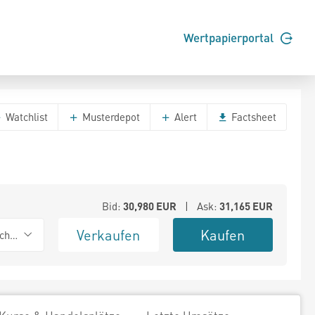
Wertpapierportal
Watchlist
Musterdepot
Alert
Factsheet
Bid:
30,980
EUR
| Ask:
31,165
EUR
Verkaufen
Kaufen
chwarz