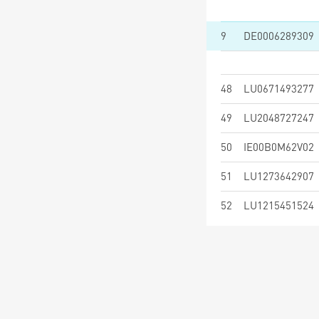
9
DE0006289309
48
LU0671493277
49
LU2048727247
50
IE00B0M62V02
51
LU1273642907
52
LU1215451524