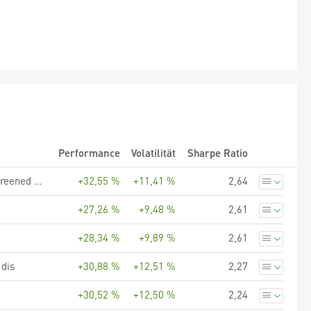
Performance
Volatilität
Sharpe Ratio
UBS (Lux) Fund Solutions - UBS Factor MSCI EMU Prime Value Screened UCITS ETF EUR dis
+32,55 %
+11,41 %
2,64
+27,26 %
+9,48 %
2,61
+28,34 %
+9,89 %
2,61
dis
+30,88 %
+12,51 %
2,27
+30,52 %
+12,50 %
2,24