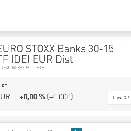
 EURO STOXX Banks 30-15
F (DE) EUR Dist
 DE0006289309 | ETF
4
RT
UR
+0,00 %
(
+0,000
)
Lang & S