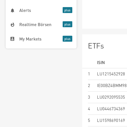
Alerts
Realtime Börsen
My Markets
ETFs
ISIN
1
LU1215452928
2
IE00BZ4BMM98
3
LU0292095535
4
LU0446734369
5
LU1598690169