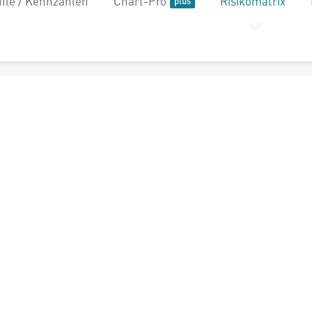
file / Kennzahlen
Chart-Pro
Risikomatrix