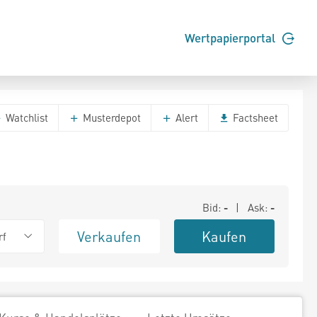
Wertpapierportal
Watchlist
Musterdepot
Alert
Factsheet
Bid:
-
| Ask:
-
Verkaufen
Kaufen
rf