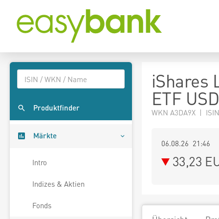
iShares 
ETF USD 
Produktfinder
WKN A3DA9X | ISI
Märkte
06.08.26 21:46
33,23
E
Intro
Indizes & Aktien
Fonds