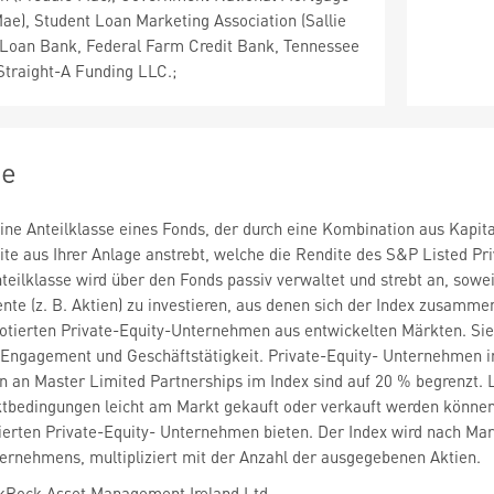
Mae), Student Loan Marketing Association (Sallie
Loan Bank, Federal Farm Credit Bank, Tennessee
 Straight-A Funding LLC.;
ie
 eine Anteilklasse eines Fonds, der durch eine Kombination aus Ka
ite aus Ihrer Anlage anstrebt, welche die Rendite des S&P Listed Pri
teilklasse wird über den Fonds passiv verwaltet und strebt an, sowei
nte (z. B. Aktien) zu investieren, aus denen sich der Index zusamme
otierten Private-Equity-Unternehmen aus entwickelten Märkten. Sie
, Engagement und Geschäftstätigkeit. Private-Equity- Unternehmen i
en an Master Limited Partnerships im Index sind auf 20 % begrenzt. 
tbedingungen leicht am Markt gekauft oder verkauft werden können.
erten Private-Equity- Unternehmen bieten. Der Index wird nach Markt
ernehmens, multipliziert mit der Anzahl der ausgegebenen Aktien.
kRock Asset Management Ireland Ltd.