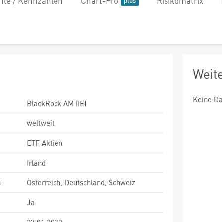
file / Kennzahlen
Chart-Pro
Risikomatrix
Weit
Keine Da
BlackRock AM (IE)
weltweit
ETF Aktien
Irland
n
Österreich, Deutschland, Schweiz
Ja