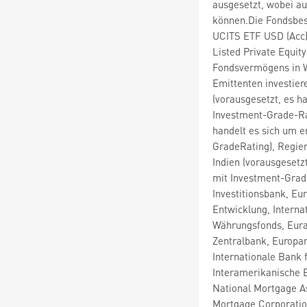
ausgesetzt, wobei au
können.Die Fondsbes
UCITS ETF USD (Acc)
Listed Private Equi
Fondsvermögens in W
Emittenten investie
(vorausgesetzt, es h
Investment-Grade-Rat
handelt es sich um e
GradeRating), Regier
Indien (vorausgesetz
mit Investment-Grad
Investitionsbank, E
Entwicklung, Interna
Währungsfonds, Eura
Zentralbank, Europar
Internationale Bank 
Interamerikanische 
National Mortgage A
Mortgage Corporatio