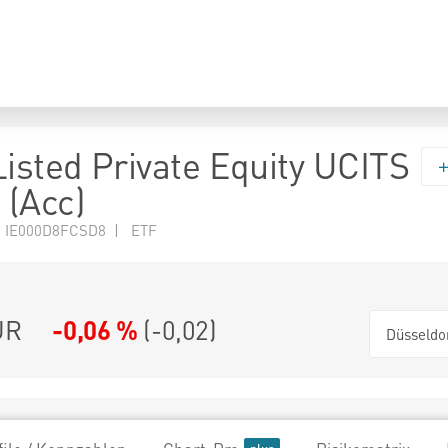
Listed Private Equity UCITS
(Acc)
N IE000D8FCSD8 | ETF
UR
-0,06 %
(
-0,02
)
Düsseldo