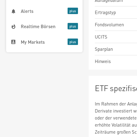
Auflagedatum
Alerts
Ertragstyp
Fondsvolumen
Realtime Börsen
UCITS
My Markets
Sparplan
Hinweis
ETF spezifi
Im Rahmen der Anlag
Derivate investiert
oder der verwendete
erhöhte Volatilität a
Zeiträume großen S