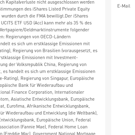
ch Kapitalverluste nicht ausgeschlossen werden
E-Mail
timmungen des iShares Listed Private Equity
 wurden durch die FMA bewilligt.Der iShares
ty UCITS ETF USD (Acc) kann mehr als 35 % des
ertpapiere/Geldmarktinstrumente folgender
ren: Regierungen von OECD-Ländern
andelt es sich um erstklassige Emissionen mit
ing), Regierung von Brasilien (vorausgesetzt, es
rstklassige Emissionen mit Investment-
ung der Volksrepublik China, Regierung von
t, es handelt es sich um erstklassige Emissionen
e-Rating), Regierung von Singapur, Europäische
uropäische Bank für Wiederaufbau und
tional Finance Corporation, Internationaler
tom, Asiatische Entwicklungsbank, Europäische
at, Eurofima, Afrikanische Entwicklungsbank,
für Wiederaufbau und Entwicklung (die Weltbank),
Entwicklungsbank, Europäische Union, Federal
ssociation (Fannie Mae), Federal Home Loan
n (Freddie Mac), Government National Mortgage