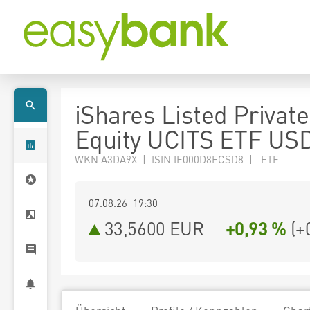
iShares Listed Private
Equity UCITS ETF USD
WKN A3DA9X | ISIN IE000D8FCSD8 | ETF
07.08.26 19:30
33,5600
EUR
+0,93 %
(
+