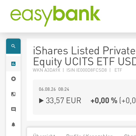
iShares Listed Private
Equity UCITS ETF USD
WKN A3DA9X | ISIN IE000D8FCSD8 | ETF
06.08.26 08:24
33,57
EUR
+0,00 %
(
+0,