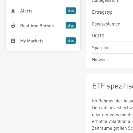
Auflagedatum
Alerts
Ertragstyp
Fondsvolumen
Realtime Börsen
UCITS
My Markets
Sparplan
Hinweis
ETF spezifi
Im Rahmen der Anlag
Derivate investiert
oder der verwendete
erhöhte Volatilität a
Zeiträume großen S