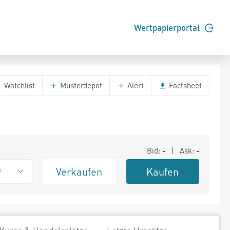
Wertpapierportal
Watchlist
Musterdepot
Alert
Factsheet
Bid:
-
| Ask:
-
Verkaufen
Kaufen
F