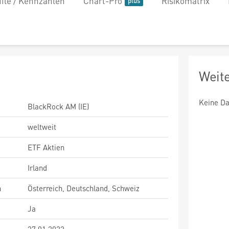
file / Kennzahlen
Chart-Pro
Risikomatrix
Weit
Keine Da
BlackRock AM (IE)
weltweit
ETF Aktien
Irland
n
Österreich, Deutschland, Schweiz
Ja