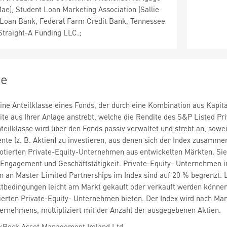
Mae), Student Loan Marketing Association (Sallie
Loan Bank, Federal Farm Credit Bank, Tennessee
 Straight-A Funding LLC.;
ie
 eine Anteilklasse eines Fonds, der durch eine Kombination aus Ka
ite aus Ihrer Anlage anstrebt, welche die Rendite des S&P Listed Pri
teilklasse wird über den Fonds passiv verwaltet und strebt an, sowei
nte (z. B. Aktien) zu investieren, aus denen sich der Index zusamme
otierten Private-Equity-Unternehmen aus entwickelten Märkten. Sie
, Engagement und Geschäftstätigkeit. Private-Equity- Unternehmen i
en an Master Limited Partnerships im Index sind auf 20 % begrenzt. 
tbedingungen leicht am Markt gekauft oder verkauft werden können.
erten Private-Equity- Unternehmen bieten. Der Index wird nach Markt
ernehmens, multipliziert mit der Anzahl der ausgegebenen Aktien.
kRock Asset Management Ireland Ltd.