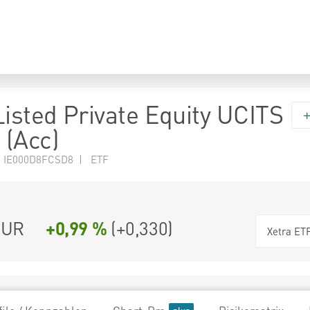
Listed Private Equity UCITS
(Acc)
N IE000D8FCSD8 | ETF
UR
+0,99 %
(
+0,330
)
Xetra ET