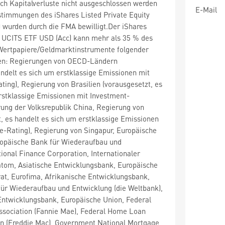
ch Kapitalverluste nicht ausgeschlossen werden
E-Mail
timmungen des iShares Listed Private Equity
 wurden durch die FMA bewilligt.Der iShares
ty UCITS ETF USD (Acc) kann mehr als 35 % des
ertpapiere/Geldmarktinstrumente folgender
ren: Regierungen von OECD-Ländern
andelt es sich um erstklassige Emissionen mit
ing), Regierung von Brasilien (vorausgesetzt, es
rstklassige Emissionen mit Investment-
ung der Volksrepublik China, Regierung von
t, es handelt es sich um erstklassige Emissionen
e-Rating), Regierung von Singapur, Europäische
uropäische Bank für Wiederaufbau und
tional Finance Corporation, Internationaler
tom, Asiatische Entwicklungsbank, Europäische
at, Eurofima, Afrikanische Entwicklungsbank,
für Wiederaufbau und Entwicklung (die Weltbank),
Entwicklungsbank, Europäische Union, Federal
ssociation (Fannie Mae), Federal Home Loan
n (Freddie Mac), Government National Mortgage