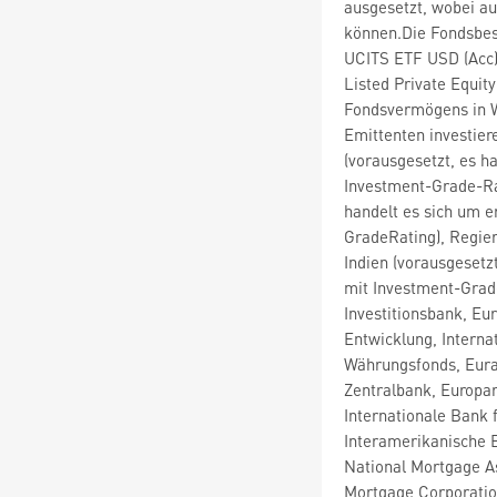
ausgesetzt, wobei au
können.Die Fondsbes
UCITS ETF USD (Acc)
Listed Private Equi
Fondsvermögens in W
Emittenten investie
(vorausgesetzt, es h
Investment-Grade-Rat
handelt es sich um e
GradeRating), Regier
Indien (vorausgesetz
mit Investment-Grad
Investitionsbank, E
Entwicklung, Interna
Währungsfonds, Eura
Zentralbank, Europar
Internationale Bank 
Interamerikanische 
National Mortgage A
Mortgage Corporatio