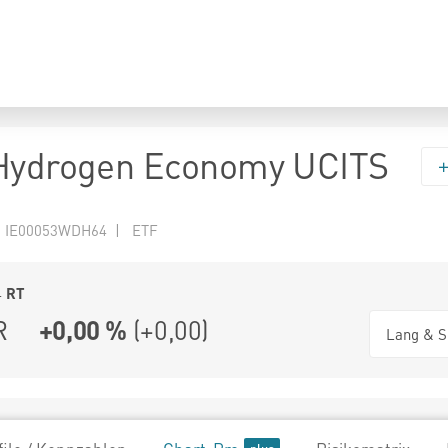
 Hydrogen Economy UCITS
N IE00053WDH64 | ETF
4
RT
R
+0,00 %
(
+0,00
)
Lang & S