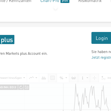
file / Kennzahlen
Chart-Pro
Risikomatrix
Login
Sie haben n
hren Markets plus Account ein.
Jetzt regist