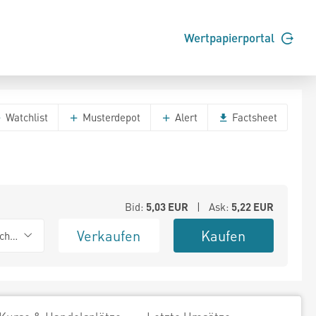
Wertpapierportal
Watchlist
Musterdepot
Alert
Factsheet
Bid:
5,03
EUR
| Ask:
5,22
EUR
Verkaufen
Kaufen
chwarz