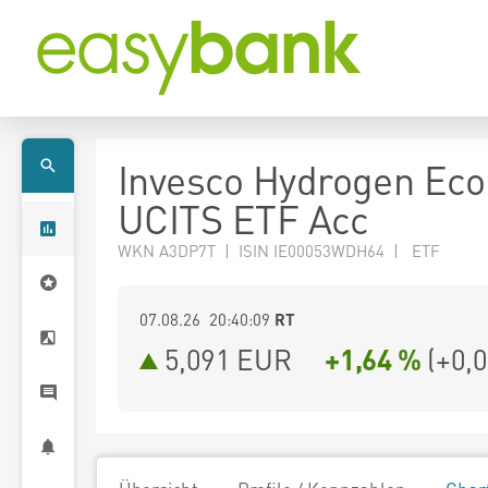
Invesco Hydrogen Ec
UCITS ETF Acc
WKN A3DP7T | ISIN IE00053WDH64 | ETF
07.08.26 20:40:09
RT
5,091
EUR
+1,64 %
(
+0,