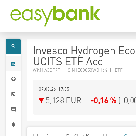
Invesco Hydrogen Ec
UCITS ETF Acc
WKN A3DP7T | ISIN IE00053WDH64 | ETF
07.08.26 17:35
5,128
EUR
-0,16 %
(
-0,0