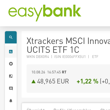
Xtrackers MSCI Innov
UCITS ETF 1C
WKN DBX0R4 | ISIN IE0006FFX5U1 | ETF
10.08.26 16:57:45
RT
48,965
EUR
+1,22 %
(
+0