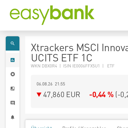
Xtrackers MSCI Innov
UCITS ETF 1C
WKN DBX0R4 | ISIN IE0006FFX5U1 | ETF
06.08.26 21:55
47,860
EUR
-0,44 %
(
-0,