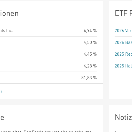
tionen
ETF 
ls Inc.
4,94 %
2026 Ver
4,50 %
2026 Bas
4,45 %
2025 Rec
4,28 %
2025 Hal
81,83 %
ie
Noti
v verwaltet. Der Fonds bewirbt ökologische und