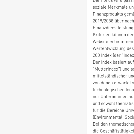
soziale Merkmale und
Finanzprodukts gemäß
2019/2088 über nach
Finanzdienstleistung
Kriterien können de
Website entnommen w
Wertentwicklung des
200 Index (der "Inde
Der Index basiert au
"Mutterindex") und s
mittelständischer un
von denen erwartet 
technologischen Inno
nur Unternehmen auf
und sowohl thematisc
für die Bereiche Um
(Environmental, Soci
Bei den thematischen
die Geschäftstätigk