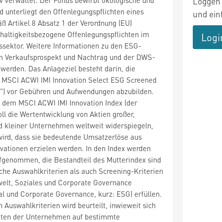
Loggen 
 unterliegt den Offenlegungspflichten eines
und ein
 Artikel 8 Absatz 1 der Verordnung (EU)
haltigkeitsbezogene Offenlegungspflichten im
Logi
ssektor. Weitere Informationen zu den ESG-
m Verkaufsprospekt und Nachtrag und der DWS-
erden. Das Anlageziel besteht darin, die
 MSCI ACWI IMI Innovation Select ESG Screened
x") vor Gebühren und Aufwendungen abzubilden.
f dem MSCI ACWI IMI Innovation Index (der
oll die Wertentwicklung von Aktien großer,
d kleiner Unternehmen weltweit widerspiegeln,
wird, dass sie bedeutende Umsatzerlöse aus
vationen erzielen werden. In den Index werden
genommen, die Bestandteil des Mutterindex sind
he Auswahlkriterien als auch Screening-Kriterien
welt, Soziales und Corporate Governance
al und Corporate Governance, kurz: ESG) erfüllen.
 Auswahlkriterien wird beurteilt, inwieweit sich
eiten der Unternehmen auf bestimmte