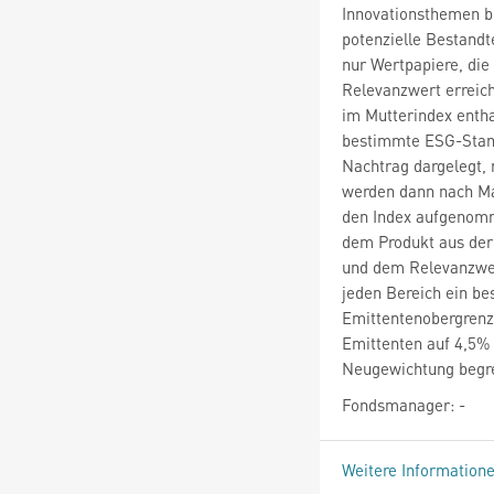
Innovationsthemen b
potenzielle Bestandt
nur Wertpapiere, di
Relevanzwert erreic
im Mutterindex enth
bestimmte ESG-Stand
Nachtrag dargelegt, 
werden dann nach Mar
den Index aufgenomm
dem Produkt aus der 
und dem Relevanzwer
jeden Bereich ein be
Emittentenobergrenz
Emittenten auf 4,5% 
Neugewichtung begre
Fondsmanager: -
Weitere Information