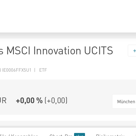
s MSCI Innovation UCITS
N IE0006FFX5U1 | ETF
UR
+0,00 %
(
+0,00
)
München