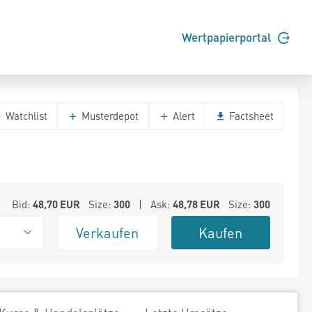
Wertpapierportal
Watchlist
Musterdepot
Alert
Factsheet
Bid:
48,70
EUR
Size:
300
| Ask:
48,78
EUR
Size:
300
Verkaufen
Kaufen