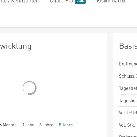
file / Kennzahlen
Chart-Pro
Risikomatrix
twicklung
Basi
Eröffnun
Schluss
Tagestie
Tagesho
Vol. (EUR
6 Monate
1 Jahr
3 Jahre
5 Jahre
Vol. Stk.