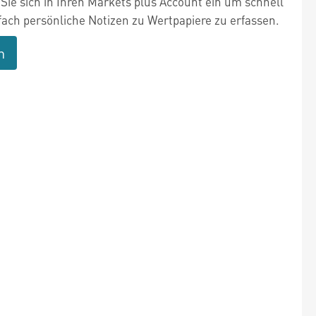
Sie sich in Ihren Markets plus Account ein um schnell
fach persönliche Notizen zu Wertpapiere zu erfassen.
n