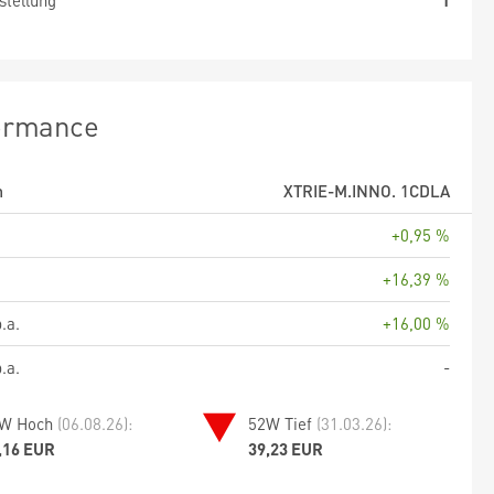
stellung
1
ormance
m
XTRIE-M.INNO. 1CDLA
+0,95 %
+16,39 %
.a.
+16,00 %
.a.
-
W Hoch
(06.08.26):
52W Tief
(31.03.26):
,16 EUR
39,23 EUR