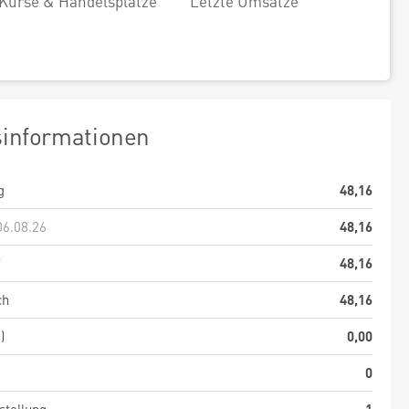
Kurse & Handelsplätze
Letzte Umsätze
sinformationen
g
48,16
06.08.26
48,16
f
48,16
ch
48,16
)
0,00
0