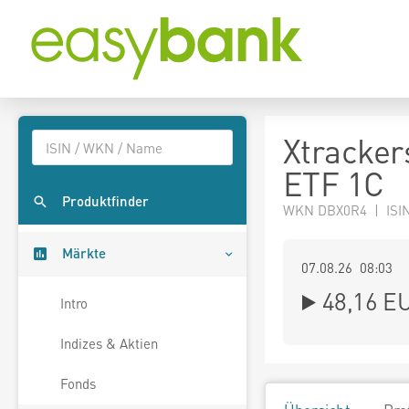
Xtracker
ETF 1C
Produktfinder
WKN DBX0R4 | ISI
Märkte
07.08.26 08:03
48,16
E
Intro
Indizes & Aktien
Fonds