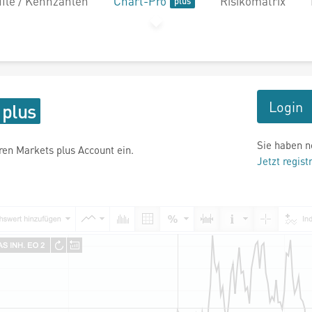
file / Kennzahlen
Chart-Pro
Risikomatrix
Login
Sie haben n
hren Markets plus Account ein.
Jetzt regist