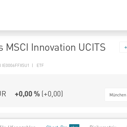
s MSCI Innovation UCITS
N IE0006FFX5U1 | ETF
UR
+0,00 %
(
+0,00
)
München