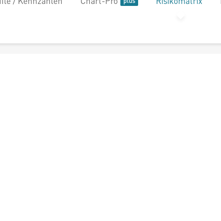
file / Kennzahlen
Chart-Pro
Risikomatrix