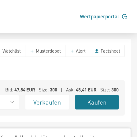
Wertpapierportal
Watchlist
Musterdepot
Alert
Factsheet
Bid:
47,84
EUR
Size:
300
| Ask:
48,41
EUR
Size:
300
Verkaufen
Kaufen