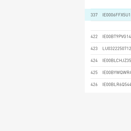
337
IE0006FFX5U1
422
IE00BT9PVG14
423
LU032225071
424
IE00BLCHJZ3
425
IE00BYWQWR
426
IE00BLR6Q54