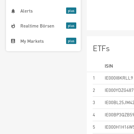
Alerts
Realtime Börsen
My Markets
ETFs
ISIN
1
IE000I8KRLL9
2
IE000YDZG487
3
IE00BL25JM4
4
IE00BP3QZB5
5
IE000H1H16W