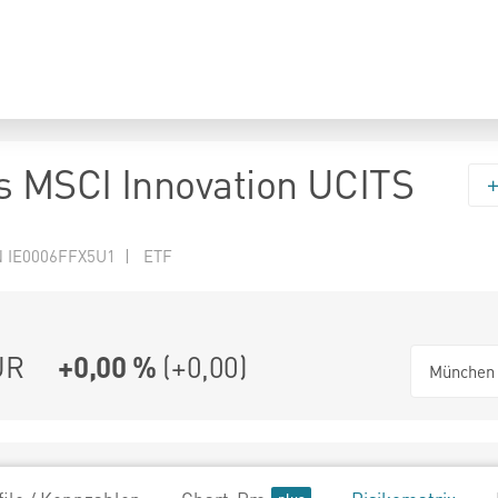
s MSCI Innovation UCITS
N IE0006FFX5U1 | ETF
UR
+0,00 %
(
+0,00
)
München