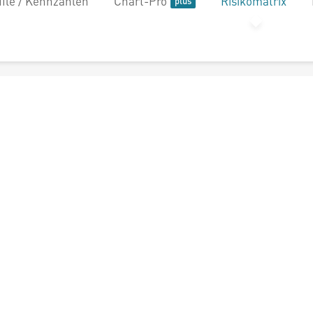
file / Kennzahlen
Chart-Pro
Risikomatrix