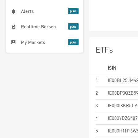
Alerts
Realtime Börsen
My Markets
ETFs
ISIN
1
IE00BL25JM4
2
IE00BP3QZB5
3
IE000I8KRLL9
4
IE000YDZG487
5
IE000H1H16W