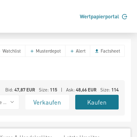
Wertpapierportal
Watchlist
Musterdepot
Alert
Factsheet
Bid:
47,87
EUR
Size:
115
| Ask:
48,66
EUR
Size:
114
Verkaufen
Kaufen
e BSX