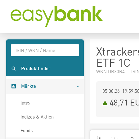
Xtracker
ETF 1C
Produktfinder
WKN DBX0R4 | ISI
Märkte
05.08.26 19:59:5
48,71
E
Intro
Indizes & Aktien
Fonds