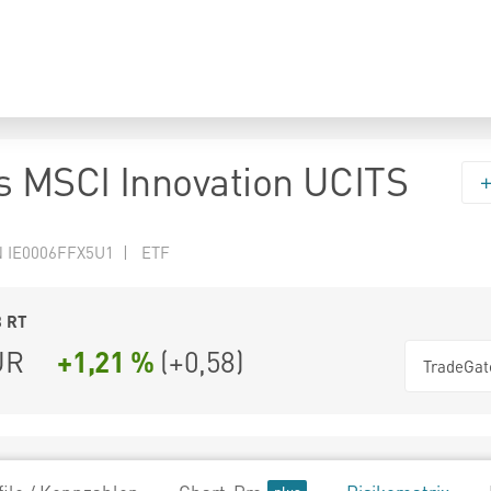
s MSCI Innovation UCITS
N IE0006FFX5U1 | ETF
8
RT
UR
+1,21 %
(
+0,58
)
TradeGat