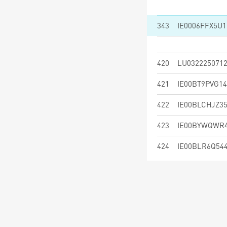
343
IE0006FFX5U1
420
LU032225071
421
IE00BT9PVG14
422
IE00BLCHJZ3
423
IE00BYWQWR
424
IE00BLR6Q54