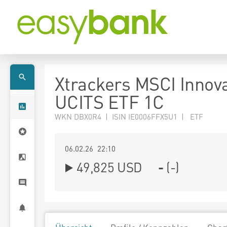
Xtrackers MSCI Innov
UCITS ETF 1C
WKN DBX0R4 | ISIN IE0006FFX5U1 | ETF
06.02.26 22:10
49,825
USD
-
(
-
)