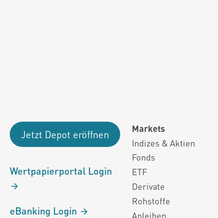
Fondsdaten und g
Performanceergebnisse der Vergange
Alle Kursinformationen sind nach den Bestimmung
Markets
Jetzt Depot eröffnen
Indizes & Aktien
Fonds
Wertpapierportal Login
ETF
Derivate
Rohstoffe
eBanking Login
Anleihen