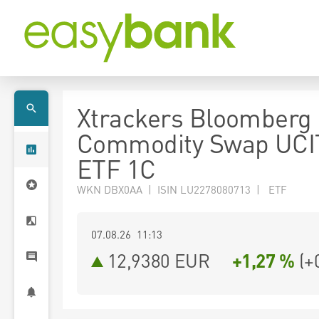
Xtrackers Bloomberg
Commodity Swap UCI
ETF 1C
WKN DBX0AA | ISIN LU2278080713 | ETF
07.08.26 11:13
12,9380
EUR
+1,27 %
(
+