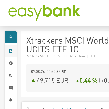
Xtrackers MSCI Worl
UCITS ETF 1C
WKN A2AQST | ISIN IE00BZ02LR44 | ETF
07.08.26 22:30:32
RT
49,715
EUR
+0,44 %
(
+0