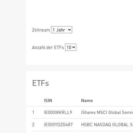
Zeitraum
Anzahl der ETFs
ETFs
ISIN
Name
1
IE000I8KRLL9
2
IE000YDZG487