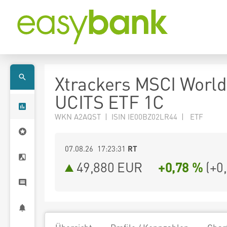
Xtrackers MSCI Worl
UCITS ETF 1C
WKN A2AQST | ISIN IE00BZ02LR44 | ETF
07.08.26 17:23:31
RT
49,880
EUR
+0,78 %
(
+0