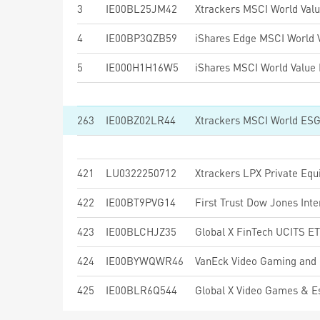
3
IE00BL25JM42
Xtrackers MSCI World Val
4
IE00BP3QZB59
5
IE000H1H16W5
263
IE00BZ02LR44
Xtrackers MSCI World ES
421
LU0322250712
Xtrackers LPX Private Eq
422
IE00BT9PVG14
423
IE00BLCHJZ35
Global X FinTech UCITS E
424
IE00BYWQWR46
VanEck Video Gaming and
425
IE00BLR6Q544
Global X Video Games & 