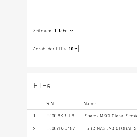
Zeitraum
Anzahl der ETFs
ETFs
ISIN
Name
1
IE000I8KRLL9
2
IE000YDZG487