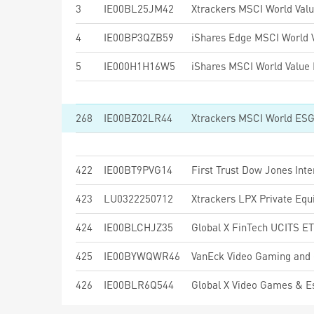
3
IE00BL25JM42
Xtrackers MSCI World Val
4
IE00BP3QZB59
5
IE000H1H16W5
268
IE00BZ02LR44
Xtrackers MSCI World ES
422
IE00BT9PVG14
423
LU0322250712
Xtrackers LPX Private Eq
424
IE00BLCHJZ35
Global X FinTech UCITS E
425
IE00BYWQWR46
VanEck Video Gaming and
426
IE00BLR6Q544
Global X Video Games & 