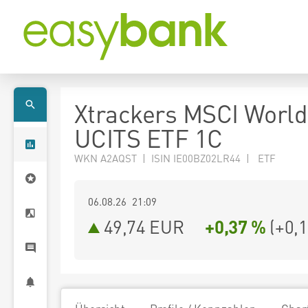
Xtrackers MSCI Worl
UCITS ETF 1C
WKN A2AQST | ISIN IE00BZ02LR44 | ETF
06.08.26 21:09
49,74
EUR
+0,37 %
(
+0,