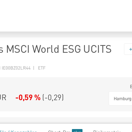
s MSCI World ESG UCITS
N IE00BZ02LR44 | ETF
UR
-0,59 %
(
-0,29
)
Hamburg