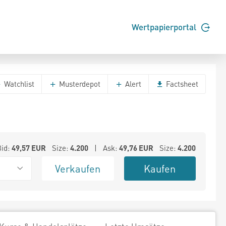
Wertpapierportal
Watchlist
Musterdepot
Alert
Factsheet
Bid:
49,57
EUR
Size:
4.200
| Ask:
49,76
EUR
Size:
4.200
Verkaufen
Kaufen