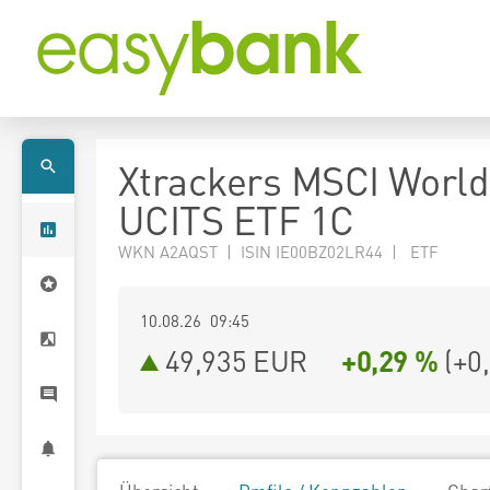
Xtrackers MSCI Worl
UCITS ETF 1C
WKN A2AQST | ISIN IE00BZ02LR44 | ETF
10.08.26 09:45
49,935
EUR
+0,29 %
(
+0